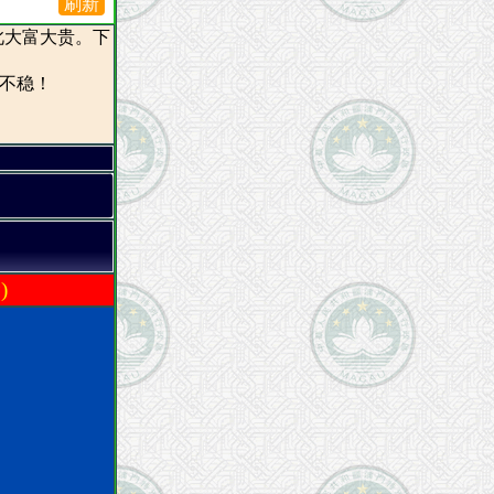
此大富大贵。下
心不稳！
)