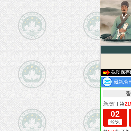
截图保存
最新消