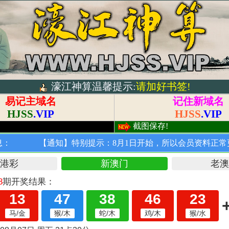
濠江神算温馨提示:
请加好书签!
易记主域名
记住新域名
HJSS
.VIP
HJSS
.VIP
!
截图保存!
息：
【通知】特别提示：8月1日开始，所以会员资料正常更