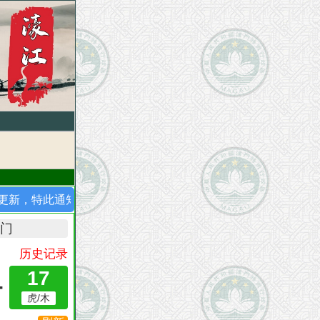
新，特此通知！