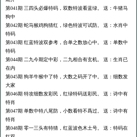
第041期 三四头必爆特码，双数特波看蓝绿。 送：牛猪马
狗中
第042期 蛇马猴鸡狗猜红，绿色特波可试防。 送：水肖中
特码
第043期 红蓝特波双参考，合单之数放心中。 送：单数中
特码
第044期 二九今期定中彩，二九相合有玄机。 送：生肖已
在内
第045期 狗羊牛猴中了特，大数之码开了中。 送：细数发
大家
第046期 特攻细数发彩民，红绿特码送彩民。 送：诗中有
特肖
第047期 单数中特八尾防，小数看特不爲过。 送：诗中有
特肖
第048期 零一三头有特猜，红蓝波色木土号。 送：特码在
红双