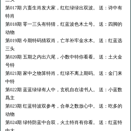
第017期 六畜生肖发大家，红红绿绿出双波。 送：诗中有
特肖
第018期 零一三头有特猜，红蓝波色木土号。 送：四脚的
动物
第019期 今期特码猜双肖，亡羊补牢金水木。 送：红蓝选
三头
第020期 五期之内出六尾，小数中特你看看。 送：土火金
号特
第021期 家中之物算特肖，红绿不离上期码。 送：金门来
中特
第022期 蓝蓝绿绿有人中，玄机自在读书人。 送：小蓝数
爲主
第023期 红蓝特波双参考，合单之数放心中。 送：吃多的
动物
第024期 绿特防蓝中合双，火土特肖有你看。 送：红蓝特
中大