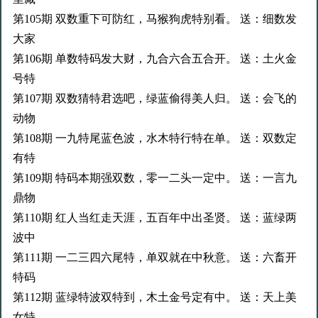
第105期 双数重下可防红，马猴狗虎特别看。 送：细数发
大家
第106期 单数特码发大财，九合六合五合开。 送：土火金
号特
第107期 双数猜特君选吧，绿蓝偷得美人归。 送：会飞的
动物
第108期 一九特尾蓝色波，水木特行特在单。 送：双数定
有特
第109期 特码本期强双数，零一二头一定中。 送：一言九
鼎物
第110期 红人当红走天涯，五百年中出圣贤。 送：蓝绿两
波中
第111期 一二三四六尾特，单双就在中秋意。 送：六畜开
特码
第112期 蓝绿特波双特到，木土金号定有中。 送：天上美
女特