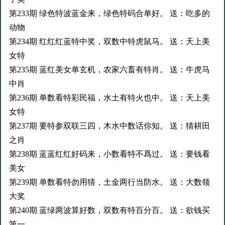
第233期 绿色特波蓝金来，绿色特码合单好。 送：吃多的
动物
第234期 红红红蓝特中奖，双数中特虎鼠马。 送：天上美
女特
第235期 蓝红美女单玄机，农家六畜有特肖。 送：牛虎马
中肖
第236期 单数看特彩民福，水土有特火也中。 送：天上美
女特
第237期 要特参双联三四，木水中数话你知。 送：猜耕田
之肖
第238期 蓝蓝红红好码来，小数看特不爲过。 送：要钱看
美女
第239期 单数看特勿用猜，土金两行当防水。 送：大数领
大奖
第240期 蓝绿两波算好数，双数有特百分百。 送：欲钱买
第一