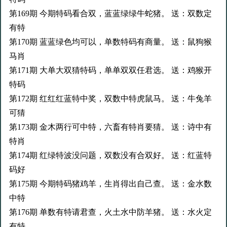
第169期 今期特码看合双，蓝蓝绿绿牛蛇猪。 送：双数定
有特
第170期 蓝蓝绿色均可以，单数特码有商量。 送：鼠狗猴
马肖
第171期 大单大双猜特码，单单双双任君选。 送：鸡猴开
特码
第172期 红红红蓝特中奖，双数中特虎鼠马。 送：牛兔羊
可猜
第173期 金木两行可中特，六畜有特肖要猜。 送：诗中有
特肖
第174期 红绿特波没问题，双数没有合双好。 送：红蓝特
码好
第175期 今期特码猪鸡羊，生肖得出自己查。 送：金水数
中特
第176期 单数有特请君查，火土水中防羊猪。 送：水火定
有特