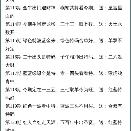
第113期 金牛出门迎财神，猴蛇共舞看今期。 送：皇宫里
面的
第114期 今期生肖定龙猴，三十三一取七数。 送：火土水
数开
第115期 绿色特波蓝金来，绿色特码合单好。 送：单双不
好定
第116期 二十出头是特码，子午相冲出特码。 送：二六发
大财
第117期 蓝蓝绿绿全是特，零一四头看看特。 送：猴虎鸡
肖中
第118期 今期定在一三五，三七取单今为旺。 送：红蓝特
码好
第119期 红色一波看中特，蓝波三头不用买。 送：合双有
特码
第120期 红人当红走天涯，五百年中出圣贤。 送：红蓝特
波猜