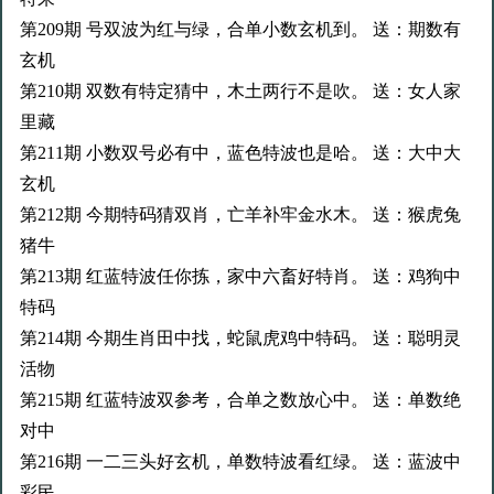
第209期 号双波为红与绿，合单小数玄机到。 送：期数有
玄机
第210期 双数有特定猜中，木土两行不是吹。 送：女人家
里藏
第211期 小数双号必有中，蓝色特波也是哈。 送：大中大
玄机
第212期 今期特码猜双肖，亡羊补牢金水木。 送：猴虎兔
猪牛
第213期 红蓝特波任你拣，家中六畜好特肖。 送：鸡狗中
特码
第214期 今期生肖田中找，蛇鼠虎鸡中特码。 送：聪明灵
活物
第215期 红蓝特波双参考，合单之数放心中。 送：单数绝
对中
第216期 一二三头好玄机，单数特波看红绿。 送：蓝波中
彩民