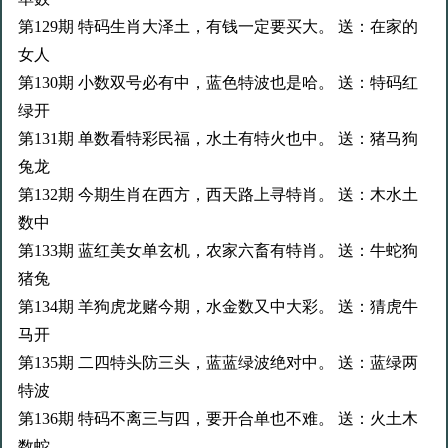
第129期 特码生肖大泽土，有钱一定要买大。 送：在家的
女人
第130期 小数双号必有中，蓝色特波也是哈。 送：特码红
绿开
第131期 单数看特彩民福，水土有特火也中。 送：猪马狗
兔龙
第132期 今期生肖在西方，西天路上寻特肖。 送：木水土
数中
第133期 蓝红美女单玄机，农家六畜有特肖。 送：牛蛇狗
猪兔
第134期 羊狗虎龙赌今期，水金数又中大彩。 送：猜虎牛
马开
第135期 二四特头防三头，蓝蓝绿波绝对中。 送：蓝绿两
特波
第136期 特码不离三与四，要开合单也不难。 送：火土木
数蛇