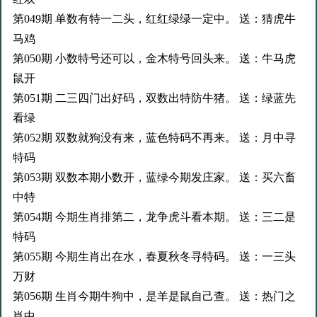
第049期 单数有特一二头，红红绿绿一定中。 送：猜虎牛
马鸡
第050期 小数特号还可以，金木特号回头来。 送：牛马虎
鼠开
第051期 二三四门出好码，双数出特防牛猪。 送：绿蓝先
看绿
第052期 双数就狗没有来，蓝色特码不再来。 送：月中寻
特码
第053期 双数本期小数开，蓝绿今期发庄家。 送：买六畜
中特
第054期 今期生肖排第二，龙争虎斗看本期。 送：三二是
特码
第055期 今期生肖出在水，春夏秋冬寻特码。 送：一三头
万财
第056期 生肖今期牛狗中，是羊是鼠自己查。 送：热门之
肖中