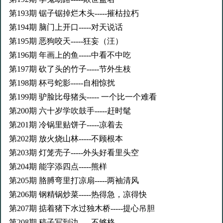
第193期 锯子锯掉烂木头-----摧枯拉朽
第194期 脑门上开口-----对天说话
第195期 恶狗咬天-----狂妄（汪）
第196期 年画上的鱼-----中看不中吃
第197期 砍了头的竹子-----节外生枝
第198期 杯弓蛇影-----自相惊扰
第199期 驴脸比母猪头----- 一个比一个难看
第200期 六十岁学吹鼓手-----赶时髦
第201期 冷锅里贴饼子-----凉着去
第202期 放火烧山林-----不顾根本
第203期 灯笼壳子-----外头好看里头空
第204期 能字添四点-----熊样
第205期 胳膊弯里打凉扇-----两袖清风
第206期 钢精锅炒菜-----热得急，凉得快
第207期 掂着猪下水过独木桥-----提心吊胆
第208期 稿子写到边-----不够格