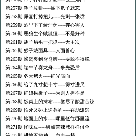
第257期 耗子算卦-----搁下爪子就忘
第258期 尿壶打掉把儿-----光剩一张嘴
第259期 酒里下了蒙汗药-----存心害人
第260期 恶狼生个贼狐狸-----不是好种
第261期 胡子眉毛一把抓-----无主次
第262期 猴子戴面具-----人面兽心
第263期 螃蟹夹到鸳鸯脚-----要脱不得脱
第264期 端午节赛龙舟-----争先恐后
第265期 冬天烤火-----红光满面
第266期 给了九寸想十寸-----得寸进尺
第267期 红娘挨板子-----为别人担不是
第268期 饭桌上的抹布-----尝尽了酸甜苦辣
第269期 怕死又碰上送葬的-----在劫难逃
第270期 地面上的水-----哪里低往哪里流
第271期 怪味豆-----酸甜苦辣咸样样俱全
第272期 耕地不撒种-----白走一趟