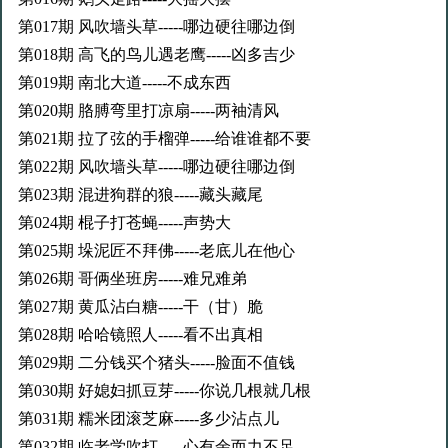
第017期 风吹墙头草-----哪边硬往哪边倒
第018期 高飞的鸟儿遇老鹰-----凶多吉少
第019期 南北大道-----不成东西
第020期 胳膊弯里打凉扇-----两袖清风
第021期 拉了弦的手榴弹-----给谁谁都不要
第022期 风吹墙头草-----哪边硬往哪边倒
第023期 混进狗群的狼-----藏头藏尾
第024期 棍子打苍蝇-----声势大
第025期 垛泥匠不拜佛-----老底儿在他心
第026期 哥俩坐班房-----难兄难弟
第027期 黄瓜沾白糖-----干（甘）脆
第028期 哈哈镜照人-----看不出真相
第029期 二分钱买个猪头-----脸面不值钱
第030期 好媳妇抓豆芽-----你说几根就几根
第031期 糯米团滚芝麻-----多少沾点儿
第032期 临老学吹打-----心有余而力不足