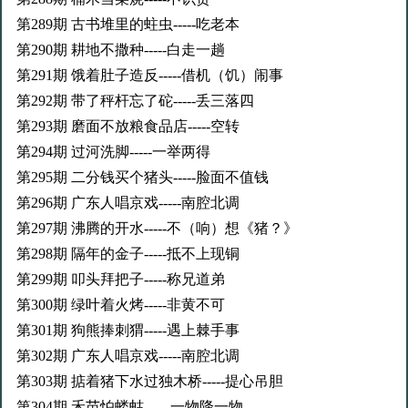
第289期 古书堆里的蛀虫-----吃老本
第290期 耕地不撒种-----白走一趟
第291期 饿着肚子造反-----借机（饥）闹事
第292期 带了秤杆忘了砣-----丢三落四
第293期 磨面不放粮食品店-----空转
第294期 过河洗脚-----一举两得
第295期 二分钱买个猪头-----脸面不值钱
第296期 广东人唱京戏-----南腔北调
第297期 沸腾的开水-----不（响）想《猪？》
第298期 隔年的金子-----抵不上现铜
第299期 叩头拜把子-----称兄道弟
第300期 绿叶着火烤-----非黄不可
第301期 狗熊捧刺猬-----遇上棘手事
第302期 广东人唱京戏-----南腔北调
第303期 掂着猪下水过独木桥-----提心吊胆
第304期 禾苗怕蝼蛄----- 一物降一物