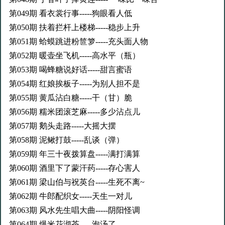
第049期 看衣裳行事-----狗眼看人低
第050期 扶着拦杆上楼梯-----稳步上升
第051期 蛤蟆跳进粉笸箩-----充头面人物
第052期 暖壶坐飞机-----高水平（瓶）
第053期 喝蜂糖说好话-----甜言蜜语
第054期 红娘挨板子-----为别人担不是
第055期 黄瓜沾白糖-----干（甘）脆
第056期 糯米团滚芝麻-----多少沾点儿
第057期 鹅头走路-----大摇大摆
第058期 泥鳅打鼓-----乱谈（弹）
第059期 年三十夜拨算盘-----满打满算
第060期 酒里下了蒙汗药-----存心害人
第061期 梁山伯与祝英台-----生死不离~
第062期 牛郎配织女-----天生一对儿
第063期 风水先生唱大曲-----阴阳怪调
第064期 爆米花沏茶-----泡汤了