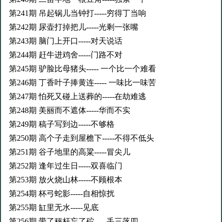
第241期 吊起锅儿当钟打-----穷得丁当响
第242期 尿壶打掉把儿-----光剩一张嘴
第243期 脑门上开口-----对天说话
第244期 赶牛进鸡舍-----门路不对
第245期 驴脸比母猪头----- 一个比一个难看
第246期 丁香叶子捧黄连----- 一味比一味苦
第247期 怕死又碰上送葬的-----在劫难逃
第248期 美丽而不遮体-----华而不实
第249期 稿子写到边-----不够格
第250期 高个子走到屋檐下-----不得不低头
第251期 谷子地里的高粱-----冒尖儿
第252期 逢年过生日-----双喜临门
第253期 放火烧山林-----不顾根本
第254期 杯弓蛇影-----自相惊扰
第255期 缸里无水-----见底
第256期 带了秤杆忘了砣-----丢三落四