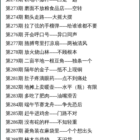
第273期 磨面不放粮食品店-----空转
第274期 鹅头走路-----大摇大摆
第275期 拉了弦的手榴弹-----给谁谁都不要
第276期 开会呼口号-----异口同声
第277期 胳膊弯里打凉扇-----两袖清风
第278期 放火烧山林-----不顾根本
第279期 二亩半地一根豆角-----独条一个
第280期 隔年的金子-----抵不上现铜
第281期 肚子疼滴眼药-----点不到痛处
第282期 地摊上卖暖壶-----水平（瓶）有限
第283期 多吃了肥肉-----油嘴滑舌
第284期 端午节赛龙舟-----争先恐后
第285期 赶牛进鸡舍-----门路不对
第286期 没有砣的秤-----不知轻重
第287期 菱角装在麻袋里-----个个想出头
第288期 楠木当柴烧-----不识货