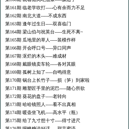
第161期 临老学吹打-----心有余而力不足
第162期 南北大道-----不成东西
第163期 逢年过生日-----双喜临门
第164期 梁山伯与祝英台-----生死不离~
第165期 瓜地里的草人-----装模作样
第166期 开会呼口号-----异口同声
第167期 沤烂的木头-----难成材
第168期 戴眼镜卖车轮-----各对其眼
第169期 孤树上知了-----自鸣得意
第170期 锅台上长竹子-----损（笋）到家啦
第171期 雕塑匠手里的泥巴-----随心所欲
第172期 葵花的盘子-----老转向
第173期 哈哈镜照人-----看不出真相
第174期 暖壶坐飞机-----高水平（瓶）
第175期 给了九寸想十寸-----得寸进尺
第176期 喝蜂糖说好话-----甜言蜜语