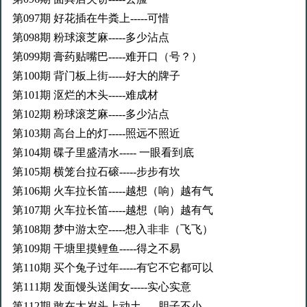
第097期 好花插在牛粪上-----可惜
第098期 粉球滚芝麻-----多少沾点
第099期 膏药贴嘴巴-----难开口（号？）
第100期 背门板上街-----好大的牌子
第101期 沤烂的木头-----难成材
第102期 粉球滚芝麻-----多少沾点
第103期 高台上的灯-----照远不照近
第104期 碟子里盛清水----- 一眼看到底
第105期 横笼台拉石磙-----步步有坎
第106期 火车拉长笛-----越想（响）越有气
第107期 火车拉长笛-----越想（响）越有气
第108期 梦中游太空-----想入非非（飞飞）
第109期 干塘里摸鲤鱼-----得之不易
第110期 买个兔子过年-----有它不它都可以
第111期 发面馒头送闺女-----实心实意
第112期 敢在太岁头上动土-----胆子不小