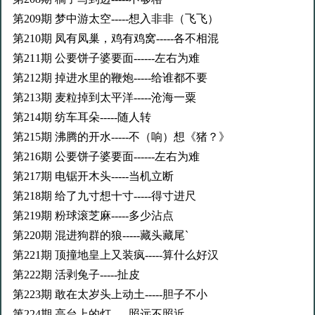
第209期 梦中游太空-----想入非非（飞飞）
第210期 凤有凤巢，鸡有鸡窝-----各不相混
第211期 公要饼子婆要面------左右为难
第212期 掉进水里的鞭炮-----给谁都不要
第213期 麦粒掉到太平洋-----沧海一粟
第214期 纺车耳朵-----随人转
第215期 沸腾的开水-----不（响）想《猪？》
第216期 公要饼子婆要面------左右为难
第217期 电锯开木头-----当机立断
第218期 给了九寸想十寸-----得寸进尺
第219期 粉球滚芝麻-----多少沾点
第220期 混进狗群的狼-----藏头藏尾`
第221期 顶撞地皇上又装疯-----算什么好汉
第222期 活剥兔子-----扯皮
第223期 敢在太岁头上动土-----胆子不小
第224期 高台上的灯-----照远不照近