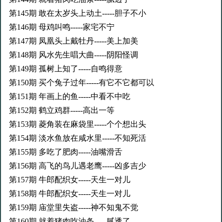
第145期 敢在太岁头上动土-----胆子不小
第146期 母鸡叫鸣-----家宅不宁
第147期 凤凰头上戴牡丹-----美上加美
第148期 风水先生唱大曲-----阴阳怪调
第149期 孤树上知了-----自鸣得意
第150期 买个兔子过年-----有它不它都可以
第151期 年画上的鱼-----中看不中吃
第152期 鹤立鸡群-----高出一等
第153期 菱角装在麻袋里-----个个想出头
第154期 淡水鱼放在咸水里-----不知死活
第155期 多吃了肥肉-----油嘴滑舌
第156期 高飞的鸟儿遇老鹰-----凶多吉少
第157期 牛郎配织女-----天生一对儿
第158期 牛郎配织女-----天生一对儿
第159期 庙堂里失盗-----神不知鬼不觉
第160期 就着猪肉吃油条-----腻透了