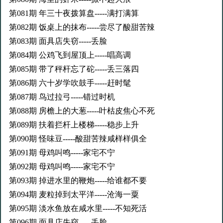
第081期 年三十夜拨算盘-----满打满算
第082期 饭桌上的抹布-----尝尽了酸甜苦辣
第083期 面具店失窃-----丢脸
第084期 公鸡飞到屋顶上-----唱高调
第085期 带了秤杆忘了砣-----丢三落四
第086期 六十岁学吹鼓手-----赶时髦
第087期 鸟过拉弓-----错过时机
第088期 房檐上的大葱-----叶枯皮焦心不死
第089期 扶着拦杆上楼梯-----稳步上升
第090期 怪味豆-----酸甜苦辣咸样样俱全
第091期 母鸡叫鸣-----家宅不宁
第092期 母鸡叫鸣-----家宅不宁
第093期 掉进水里的鞭炮-----给谁都不要
第094期 麦粒掉到太平洋-----沧海一粟
第095期 淡水鱼放在咸水里-----不知死活
第096期 面具店失窃-----丢脸