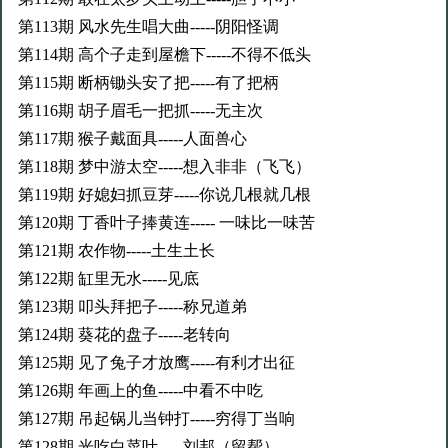
第113期 风水先生唱大曲-----阴阳怪调
第114期 高个子走到屋檐下-----不得不低头
第115期 断柄锄头安了把-----有了把柄
第116期 胡子眉毛一把抓-----无主次
第117期 猴子戴面具-----人面兽心
第118期 梦中游太空-----想入非非（飞飞）
第119期 好媳妇抓豆芽-----你说几根就几根
第120期 丁香叶子捧黄连----- 一味比一味苦
第121期 农作物-----土生土长
第122期 缸里无水-----见底
第123期 叩头拜把子-----称兄道弟
第124期 葵花的盘子-----老转向
第125期 见了兔子才放鹰-----有利才出征
第126期 年画上的鱼-----中看不中吃
第127期 吊起锅儿当钟打-----穷得丁当响
第128期 光吃白菜叶-----刘邦（留帮）