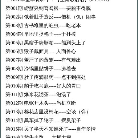
第001期 螃蟹夹到鸳鸯脚-----要脱不得脱
第002期 饿着肚子造反-----借机（饥）闹事
第003期 古书堆里的蛀虫-----吃老本
第004期 旱地里捉鸭子-----干扑棱
第005期 黑瞎子骑脖领-----熊到头上了
第006期 猴子戴面具-----人面兽心
第007期 盖严了的蒸笼-----有气难出
第008期 冷锅里贴饼子-----凉着去
第009期 肚子疼滴眼药-----点不到痛处
第010期 豹子吃马鹿-----好大的胃口
第011期 爆米花沏茶-----泡汤了
第012期 电锯开木头-----当机立断
第013期 棉花店里没棉花-----空谈（弹）
第014期 粪车掉了轮子-----摆臭架子
第015期 哭了半天不知谁死了-----自作多情
第016期 鹅头走路-----大摇大摆