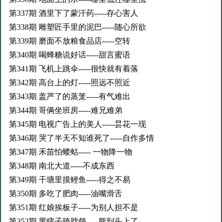
第337期 酒里下了蒙汗药-----存心害人
第338期 雕塑匠手里的泥巴-----随心所欲
第339期 磨面不放粮食品店-----空转
第340期 喝蜂糖说好话-----甜言蜜语
第341期 飞机上跳伞-----很快就有着落
第342期 高台上的灯-----照远不照近
第343期 盖严了的蒸笼-----有气难出
第344期 哥俩坐班房-----难兄难弟
第345期 电视广告上的美人-----昙花一现
第346期 哭了半天不知谁死了-----自作多情
第347期 禾苗怕蝼蛄----- 一物降一物
第348期 南北大道-----不成东西
第349期 干塘里摸鲤鱼-----得之不易
第350期 多吃了肥肉-----油嘴滑舌
第351期 红娘挨板子-----为别人担不是
第352期 黑瞎子骑脖领-----熊到头上了