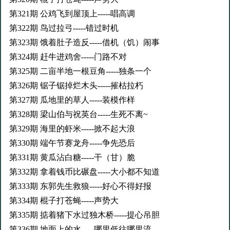
第321期 公鸡飞到屋顶上-----唱高调
第322期 鸟过拉弓-----错过时机
第323期 饿着肚子造反-----借机（饥）闹事
第324期 赶牛进鸡舍-----门路不对
第325期 二亩半地一根豆角-----独条一个
第326期 锯子锯掉烂木头-----摧枯拉朽
第327期 瓜地里的草人-----装模作样
第328期 梁山伯与祝英台-----生死不离~
第329期 海里的虾米-----掀不起大浪
第330期 端午节赛龙舟-----争先恐后
第331期 黄瓜沾白糖-----干（甘）脆
第332期 拿着钱币比碾盘-----大小都不知道
第333期 东郭先生救狼-----好心不得好报
第334期 棍子打苍蝇-----声势大
第335期 掂着猪下水过独木桥-----提心吊胆
第336期 地面上的水-----哪里低往哪里流