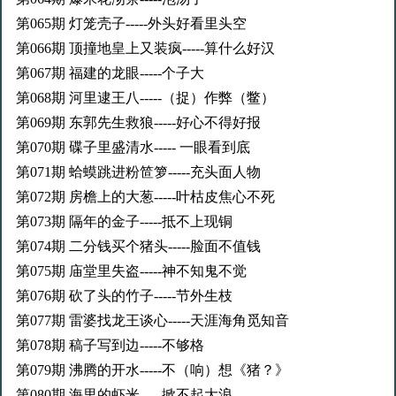
第065期 灯笼壳子-----外头好看里头空
第066期 顶撞地皇上又装疯-----算什么好汉
第067期 福建的龙眼-----个子大
第068期 河里逮王八-----（捉）作弊（鳖）
第069期 东郭先生救狼-----好心不得好报
第070期 碟子里盛清水----- 一眼看到底
第071期 蛤蟆跳进粉笸箩-----充头面人物
第072期 房檐上的大葱-----叶枯皮焦心不死
第073期 隔年的金子-----抵不上现铜
第074期 二分钱买个猪头-----脸面不值钱
第075期 庙堂里失盗-----神不知鬼不觉
第076期 砍了头的竹子-----节外生枝
第077期 雷婆找龙王谈心-----天涯海角觅知音
第078期 稿子写到边-----不够格
第079期 沸腾的开水-----不（响）想《猪？》
第080期 海里的虾米-----掀不起大浪