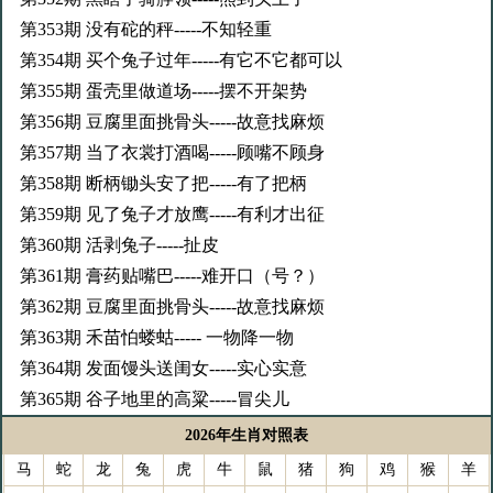
第353期 没有砣的秤-----不知轻重
第354期 买个兔子过年-----有它不它都可以
第355期 蛋壳里做道场-----摆不开架势
第356期 豆腐里面挑骨头-----故意找麻烦
第357期 当了衣裳打酒喝-----顾嘴不顾身
第358期 断柄锄头安了把-----有了把柄
第359期 见了兔子才放鹰-----有利才出征
第360期 活剥兔子-----扯皮
第361期 膏药贴嘴巴-----难开口（号？）
第362期 豆腐里面挑骨头-----故意找麻烦
第363期 禾苗怕蝼蛄----- 一物降一物
第364期 发面馒头送闺女-----实心实意
第365期 谷子地里的高粱-----冒尖儿
2026年生肖对照表
马
蛇
龙
兔
虎
牛
鼠
猪
狗
鸡
猴
羊