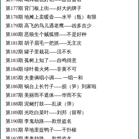
第177期 背门板上街-----好大的牌子
第178期 地摊上卖暖壶-----水平（瓶）有限
第179期 高飞的鸟儿遇老鹰-----凶多吉少
第180期 恶狼生个贼狐狸-----不是好种
第181期 胡子眉毛一把抓-----无主次
第182期 罐子里栽花-----活不长
第183期 孤树上知了-----自鸣得意
第184期 绿叶着火烤-----非黄不可
第185期 夫妻俩唱小调----- 一唱一和
第186期 锅台上长竹子-----损（笋）到家啦
第187期 美丽而不遮体-----华而不实
第188期 泥鳅打鼓-----乱谈（弹）
第189期 光吃白菜叶-----刘邦（留帮）
第190期 李鬼劫路-----欺世盗名
第191期 旱地里捉鸭子-----干扑棱
第192期 李鬼劫路-----欺世盗名