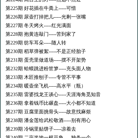
第225期 好花插在牛粪上-----可惜
第226期 尿壶打掉把儿-----光剩一张嘴
第227期 冬天烤火-----红光满面
第228期 抱黄连敲门-----苦到家了
第229期 纺车耳朵-----随人转
第230期 稻草弹被絮-----不是正经胎子
第231期 蛋壳里做道场-----摆不开架势
第232期 蛤蟆跳进粉笸箩-----充头面人物
第233期 木匠推刨子-----专管不平事
第234期 暖壶坐飞机-----高水平（瓶）
第235期 雷婆找龙王谈心-----天涯海角觅知音
第236期 拿着钱币比碾盘-----大小都不知道
第237期 豆腐里面挑骨头-----故意找麻烦
第238期 潘金莲给武松敬酒-----别有用心
第239期 冷锅里贴饼子-----凉着去
第240期 二亩半地一根豆角-----独条一个