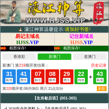
濠江神算温馨提示:
请加好书签!
易记主域名
记住新域名
HJSS
.VIP
HJSS
.VIP
截图保存!
截图保存!
【生肖歇后语】(001-365)
┫2026年全年资料┣：【生肖歇后语】(001-365)