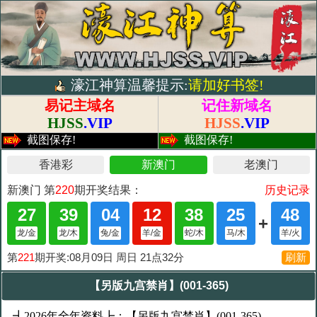
濠江神算温馨提示:
请加好书签!
易记主域名
记住新域名
HJSS
.VIP
HJSS
.VIP
截图保存!
截图保存!
【另版九宫禁肖】(001-365)
┫2026年全年资料┣：【另版九宫禁肖】(001-365)