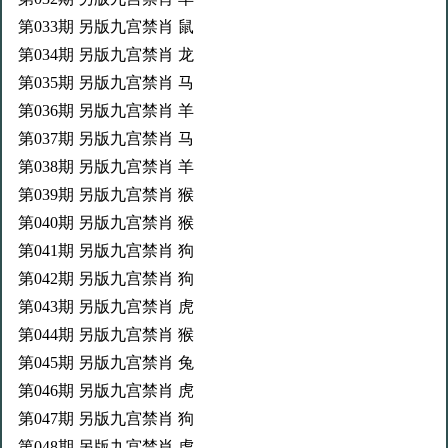
第033期 另版九宫禁肖 鼠
第034期 另版九宫禁肖 龙
第035期 另版九宫禁肖 马
第036期 另版九宫禁肖 羊
第037期 另版九宫禁肖 马
第038期 另版九宫禁肖 羊
第039期 另版九宫禁肖 猴
第040期 另版九宫禁肖 猴
第041期 另版九宫禁肖 狗
第042期 另版九宫禁肖 狗
第043期 另版九宫禁肖 虎
第044期 另版九宫禁肖 猴
第045期 另版九宫禁肖 兔
第046期 另版九宫禁肖 虎
第047期 另版九宫禁肖 狗
第048期 另版九宫禁肖 虎