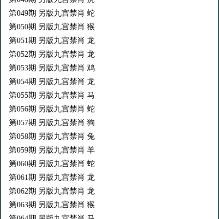
第049期 另版九宫禁肖 蛇
第050期 另版九宫禁肖 猴
第051期 另版九宫禁肖 龙
第052期 另版九宫禁肖 龙
第053期 另版九宫禁肖 鸡
第054期 另版九宫禁肖 龙
第055期 另版九宫禁肖 马
第056期 另版九宫禁肖 蛇
第057期 另版九宫禁肖 狗
第058期 另版九宫禁肖 兔
第059期 另版九宫禁肖 羊
第060期 另版九宫禁肖 蛇
第061期 另版九宫禁肖 龙
第062期 另版九宫禁肖 龙
第063期 另版九宫禁肖 猴
第064期 另版九宫禁肖 马