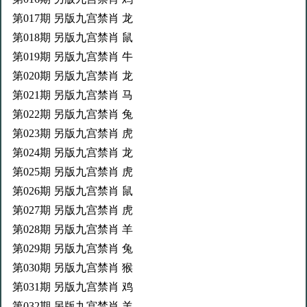
第017期 另版九宫禁肖 龙
第018期 另版九宫禁肖 鼠
第019期 另版九宫禁肖 牛
第020期 另版九宫禁肖 龙
第021期 另版九宫禁肖 马
第022期 另版九宫禁肖 兔
第023期 另版九宫禁肖 虎
第024期 另版九宫禁肖 龙
第025期 另版九宫禁肖 虎
第026期 另版九宫禁肖 鼠
第027期 另版九宫禁肖 虎
第028期 另版九宫禁肖 羊
第029期 另版九宫禁肖 兔
第030期 另版九宫禁肖 猴
第031期 另版九宫禁肖 鸡
第032期 另版九宫禁肖 羊