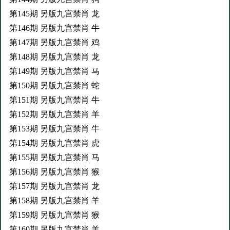
第145期 另版九宫禁肖 龙
第146期 另版九宫禁肖 牛
第147期 另版九宫禁肖 鸡
第148期 另版九宫禁肖 龙
第149期 另版九宫禁肖 马
第150期 另版九宫禁肖 蛇
第151期 另版九宫禁肖 牛
第152期 另版九宫禁肖 羊
第153期 另版九宫禁肖 牛
第154期 另版九宫禁肖 虎
第155期 另版九宫禁肖 马
第156期 另版九宫禁肖 猴
第157期 另版九宫禁肖 龙
第158期 另版九宫禁肖 羊
第159期 另版九宫禁肖 猴
第160期 另版九宫禁肖 羊