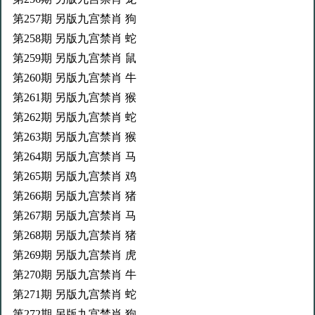
第257期 另版九宫禁肖 狗
第258期 另版九宫禁肖 蛇
第259期 另版九宫禁肖 鼠
第260期 另版九宫禁肖 牛
第261期 另版九宫禁肖 猴
第262期 另版九宫禁肖 蛇
第263期 另版九宫禁肖 猴
第264期 另版九宫禁肖 马
第265期 另版九宫禁肖 鸡
第266期 另版九宫禁肖 猪
第267期 另版九宫禁肖 马
第268期 另版九宫禁肖 猪
第269期 另版九宫禁肖 虎
第270期 另版九宫禁肖 牛
第271期 另版九宫禁肖 蛇
第272期 另版九宫禁肖 狗