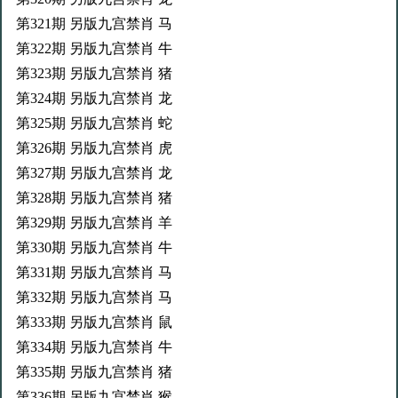
第321期 另版九宫禁肖 马
第322期 另版九宫禁肖 牛
第323期 另版九宫禁肖 猪
第324期 另版九宫禁肖 龙
第325期 另版九宫禁肖 蛇
第326期 另版九宫禁肖 虎
第327期 另版九宫禁肖 龙
第328期 另版九宫禁肖 猪
第329期 另版九宫禁肖 羊
第330期 另版九宫禁肖 牛
第331期 另版九宫禁肖 马
第332期 另版九宫禁肖 马
第333期 另版九宫禁肖 鼠
第334期 另版九宫禁肖 牛
第335期 另版九宫禁肖 猪
第336期 另版九宫禁肖 猴