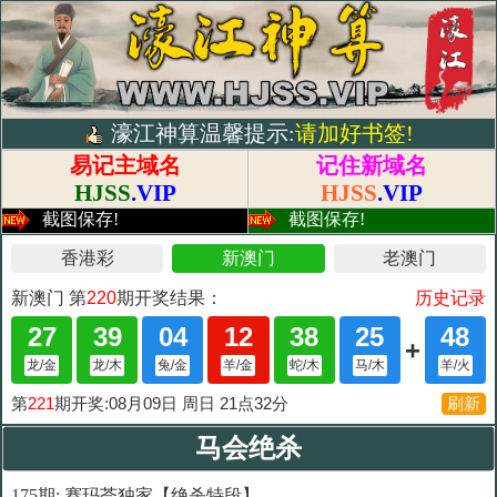
濠江神算温馨提示:
请加好书签!
易记主域名
记住新域名
HJSS
.VIP
HJSS
.VIP
截图保存!
截图保存!
马会绝杀
175期: 赛玛荟独家【绝杀特段】