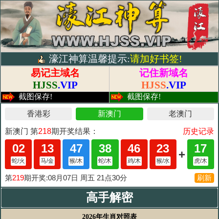
濠江神算温馨提示:
请加好书签!
易记主域名
记住新域名
HJSS
.VIP
HJSS
.VIP
截图保存!
截图保存!
高手解密
2026年生肖对照表