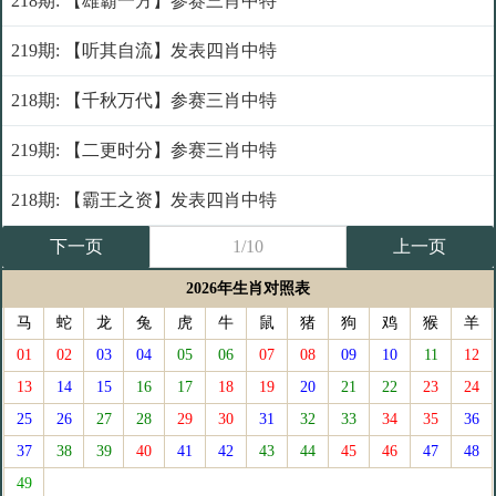
218期: 【雄霸一方】参赛三肖中特
219期: 【听其自流】发表四肖中特
218期: 【千秋万代】参赛三肖中特
219期: 【二更时分】参赛三肖中特
218期: 【霸王之资】发表四肖中特
下一页
1/10
上一页
2026年生肖对照表
马
蛇
龙
兔
虎
牛
鼠
猪
狗
鸡
猴
羊
01
02
03
04
05
06
07
08
09
10
11
12
13
14
15
16
17
18
19
20
21
22
23
24
25
26
27
28
29
30
31
32
33
34
35
36
37
38
39
40
41
42
43
44
45
46
47
48
49