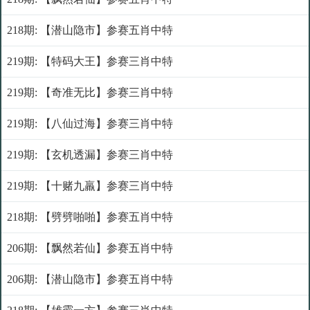
218期: 【潜山隐市】参赛五肖中特
219期: 【特码大王】参赛三肖中特
219期: 【奇准无比】参赛三肖中特
219期: 【八仙过海】参赛三肖中特
219期: 【玄机透漏】参赛三肖中特
219期: 【十赌九羸】参赛三肖中特
218期: 【劈劈啪啪】参赛五肖中特
206期: 【飘然若仙】参赛五肖中特
206期: 【潜山隐市】参赛五肖中特