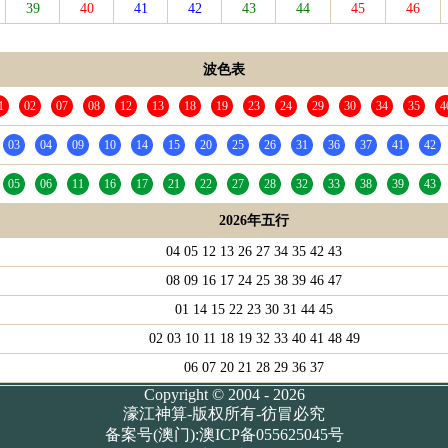
39
40
41
42
43
44
45
46
波色表
1
02
07
08
12
13
18
19
23
24
29
30
34
35
4
03
04
09
10
14
15
20
25
26
31
36
37
41
42
05
06
11
16
17
21
22
27
28
32
33
38
39
43
2026年五行
04 05 12 13 26 27 34 35 42 43
08 09 16 17 24 25 38 39 46 47
01 14 15 22 23 30 31 44 45
02 03 10 11 18 19 32 33 40 41 48 49
06 07 20 21 28 29 36 37
Copyright © 2004 - 2026
濠江神算-版权所有-彷冒必究
备案号(澳门):澳ICP备055625045号