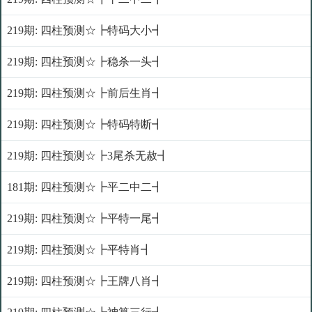
219期: 四柱预测☆┣特码大小┫
219期: 四柱预测☆┣稳杀一头┫
219期: 四柱预测☆┣前后生肖┫
219期: 四柱预测☆┣特码特断┫
219期: 四柱预测☆┣3尾杀无赦┫
181期: 四柱预测☆┣平二中二┫
219期: 四柱预测☆┣平特一尾┫
219期: 四柱预测☆┣平特肖┫
219期: 四柱预测☆┣王牌八肖┫