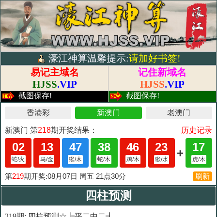
濠江神算温馨提示:
请加好书签!
易记主域名
记住新域名
HJSS
.VIP
HJSS
.VIP
截图保存!
截图保存!
四柱预测
219期: 四柱预测☆┣平二中二┫