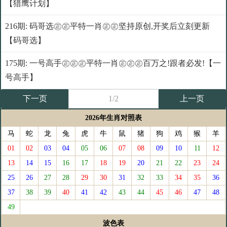
【猎鹰计划】
216期: 码哥选㊣㊣平特一肖㊣㊣坚持原创,开奖后立刻更新
【码哥选】
175期: 一号高手㊣㊣㊣平特一肖㊣㊣㊣百万之!跟者必发!【一
号高手】
下一页
1/2
上一页
2026年生肖对照表
马
蛇
龙
兔
虎
牛
鼠
猪
狗
鸡
猴
羊
01
02
03
04
05
06
07
08
09
10
11
12
13
14
15
16
17
18
19
20
21
22
23
24
25
26
27
28
29
30
31
32
33
34
35
36
37
38
39
40
41
42
43
44
45
46
47
48
49
波色表