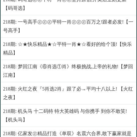
【码哥选】
218期: 一号高手㊣㊣㊣平特一肖㊣㊣㊣百万之!跟者必发!【一
号高手】
218期: ☆★快乐精品★☆平特一肖★☆看好的给个顶!【快乐
精品】
218期: 梦回江南《⑥肖选①肖》终极挑战,上帝的礼物!【梦回
江南】
218期: 火红之夜『5肖选2肖』跟了必→平均十八以上! 【火红
之夜】
218期: 机头马 十二码特 特大英雄码 与你携手 到你不敢笑!
【机头马】
218期: 亿家发㊣精品打造《单双》名震六合界,敢下赢家就是