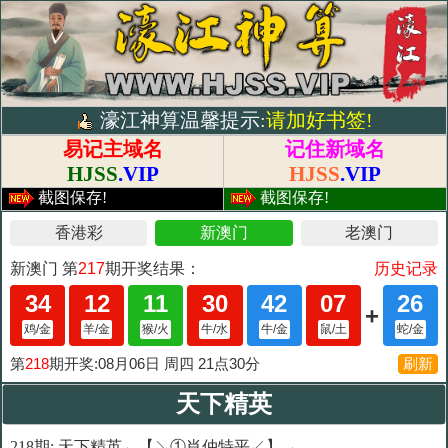
濠江神算温馨提示:
请加好书签!
易记主域名
记住新域名
HJSS
.VIP
HJSS
.VIP
截图保存!
截图保存!
天下精英
218期: 天下精英←【↘①肖仲特平↙】→