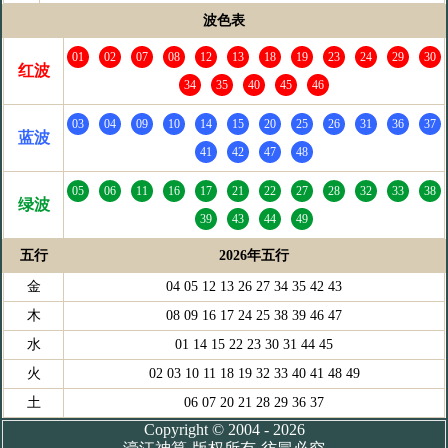
波色表
01
02
07
08
12
13
18
19
23
24
29
30
红波
34
35
40
45
46
03
04
09
10
14
15
20
25
26
31
36
37
蓝波
41
42
47
48
05
06
11
16
17
21
22
27
28
32
33
38
绿波
39
43
44
49
五行
2026年五行
金
04 05 12 13 26 27 34 35 42 43
木
08 09 16 17 24 25 38 39 46 47
水
01 14 15 22 23 30 31 44 45
火
02 03 10 11 18 19 32 33 40 41 48 49
土
06 07 20 21 28 29 36 37
Copyright © 2004 - 2026