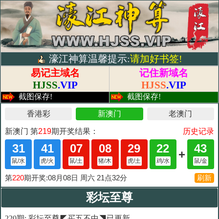
濠江神算温馨提示:
请加好书签!
易记主域名
记住新域名
HJSS
.VIP
HJSS
.VIP
截图保存!
截图保存!
彩坛至尊
220期: 彩坛至尊◤买五不中◥已更新