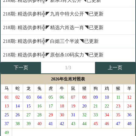
218期: 精选供参料╬◤新杀3肖大公开◥已更新
218期: 精选供参料╬◤九肖中特大公开◥已更新
218期: 精选供参料╬◤精选六肖选一肖◥已更新
218期: 精选供参料╬◤白姐三个半波◥已更新
218期: 精选供参料╬◤原创杀10码实力◥已更新
下一页
1/3
上一页
2026年生肖对照表
马
蛇
龙
兔
虎
牛
鼠
猪
狗
鸡
猴
羊
01
02
03
04
05
06
07
08
09
10
11
12
13
14
15
16
17
18
19
20
21
22
23
24
25
26
27
28
29
30
31
32
33
34
35
36
37
38
39
40
41
42
43
44
45
46
47
48
49