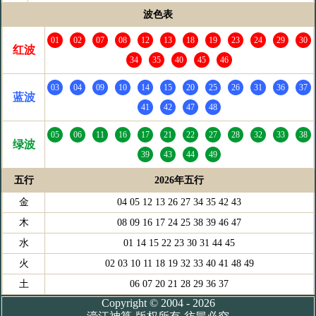
波色表
01
02
07
08
12
13
18
19
23
24
29
30
红波
34
35
40
45
46
03
04
09
10
14
15
20
25
26
31
36
37
蓝波
41
42
47
48
05
06
11
16
17
21
22
27
28
32
33
38
绿波
39
43
44
49
五行
2026年五行
金
04 05 12 13 26 27 34 35 42 43
木
08 09 16 17 24 25 38 39 46 47
水
01 14 15 22 23 30 31 44 45
火
02 03 10 11 18 19 32 33 40 41 48 49
土
06 07 20 21 28 29 36 37
Copyright © 2004 - 2026