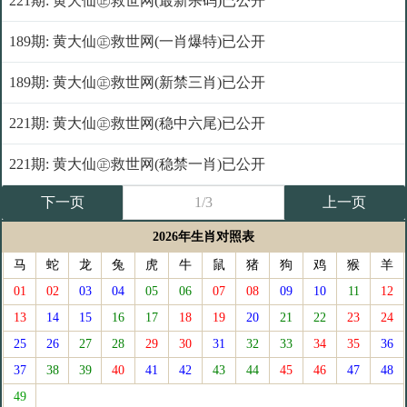
221期: 黄大仙㊣救世网(最新杀码)已公开
189期: 黄大仙㊣救世网(一肖爆特)已公开
189期: 黄大仙㊣救世网(新禁三肖)已公开
221期: 黄大仙㊣救世网(稳中六尾)已公开
221期: 黄大仙㊣救世网(稳禁一肖)已公开
下一页
1/3
上一页
2026年生肖对照表
马
蛇
龙
兔
虎
牛
鼠
猪
狗
鸡
猴
羊
01
02
03
04
05
06
07
08
09
10
11
12
13
14
15
16
17
18
19
20
21
22
23
24
25
26
27
28
29
30
31
32
33
34
35
36
37
38
39
40
41
42
43
44
45
46
47
48
49