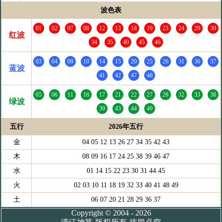
波色表
01
02
07
08
12
13
18
19
23
24
29
30
红波
34
35
40
45
46
03
04
09
10
14
15
20
25
26
31
36
37
蓝波
41
42
47
48
05
06
11
16
17
21
22
27
28
32
33
38
绿波
39
43
44
49
五行
2026年五行
金
04 05 12 13 26 27 34 35 42 43
木
08 09 16 17 24 25 38 39 46 47
水
01 14 15 22 23 30 31 44 45
火
02 03 10 11 18 19 32 33 40 41 48 49
土
06 07 20 21 28 29 36 37
Copyright © 2004 - 2026