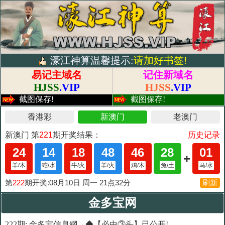
濠江神算温馨提示:
请加好书签!
易记主域名
记住新域名
HJSS
.VIP
HJSS
.VIP
截图保存!
截图保存!
金多宝网
222期: 金多宝信息網→◆【必中③头】已公开!