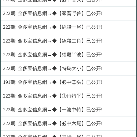
222期: 金多宝信息網→◆【家畜野兽】已公开!
222期: 金多宝信息網→◆【絕殺一尾】已公开!
222期: 金多宝信息網→◆【絕殺二肖】已公开!
222期: 金多宝信息網→◆【絕殺半波】已公开!
222期: 金多宝信息網→◆【特碼大小】已公开!
191期: 金多宝信息網→◆【必中③头】已公开!
222期: 金多宝信息網→◆【①肖特平】已公开!
222期: 金多宝信息網→◆【一波中特】已公开!
222期: 金多宝信息網→◆【必中六尾】已公开!