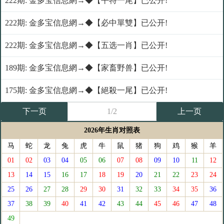
222期: 金多宝信息網→◆【平特一尾】已公开!
222期: 金多宝信息網→◆【必中單雙】已公开!
222期: 金多宝信息網→◆【五选一肖】已公开!
189期: 金多宝信息網→◆【家畜野兽】已公开!
175期: 金多宝信息網→◆【絕殺一尾】已公开!
下一页
1/2
上一页
2026年生肖对照表
马
蛇
龙
兔
虎
牛
鼠
猪
狗
鸡
猴
羊
01
02
03
04
05
06
07
08
09
10
11
12
13
14
15
16
17
18
19
20
21
22
23
24
25
26
27
28
29
30
31
32
33
34
35
36
37
38
39
40
41
42
43
44
45
46
47
48
49