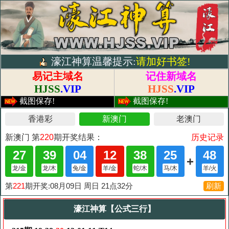
濠江神算温馨提示:
请加好书签!
易记主域名
记住新域名
HJSS
.VIP
HJSS
.VIP
截图保存!
截图保存!
濠江神算【公式三行】