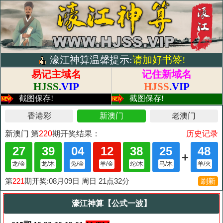
濠江神算温馨提示:
请加好书签!
易记主域名
记住新域名
HJSS
.VIP
HJSS
.VIP
截图保存!
截图保存!
濠江神算【公式一波】