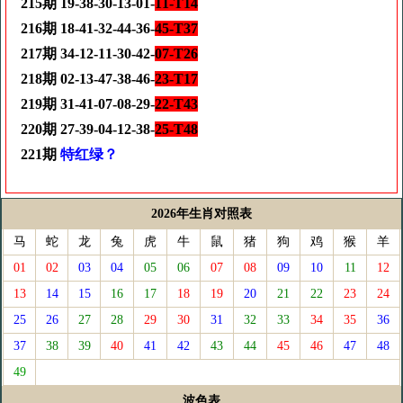
215期 19-38-30-13-01-
11-T14
216期 18-41-32-44-36-
45-T37
217期 34-12-11-30-42-
07-T26
218期 02-13-47-38-46-
23-T17
219期 31-41-07-08-29-
22-T43
220期 27-39-04-12-38-
25-T48
221期
特红绿？
2026年生肖对照表
马
蛇
龙
兔
虎
牛
鼠
猪
狗
鸡
猴
羊
01
02
03
04
05
06
07
08
09
10
11
12
13
14
15
16
17
18
19
20
21
22
23
24
25
26
27
28
29
30
31
32
33
34
35
36
37
38
39
40
41
42
43
44
45
46
47
48
49
波色表