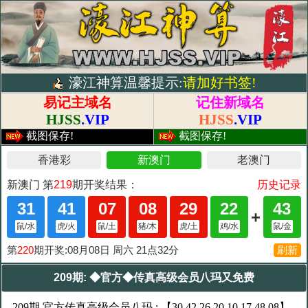
濠江神算温馨提示:
请加好书签!
易记主域名
记住新域名
HJSS
.VIP
HJSS
.VIP
截图保存!
截图保存!
209期: ◆官方◆传真高级会员八玛又免费
209期 官方传真高级会员八玛 : 【30,42,26,20,10,17,48,08】