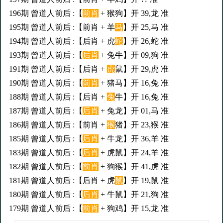
196期 曾道人前后 :【
前肖
+ 猴狗】开 39,龙 准
195期 曾道人前后 :【前肖 + 羊
马
】开 25,马 准
194期 曾道人前后 :【后肖 + 虎
蛇
】开 26,蛇 准
193期 曾道人前后 :【
后肖
+ 兔牛】开 09,狗 准
191期 曾道人前后 :【后肖 +
虎
鼠】开 29,虎 准
190期 曾道人前后 :【
前肖
+ 猪马】开 16,兔 准
188期 曾道人前后 :【后肖 +
兔
牛】开 16,兔 准
187期 曾道人前后 :【
后肖
+ 兔龙】开 01,马 准
186期 曾道人前后 :【前肖 +
猴
猪】开 23,猴 准
185期 曾道人前后 :【
后肖
+ 牛龙】开 36,羊 准
183期 曾道人前后 :【
后肖
+ 虎鼠】开 24,羊 准
182期 曾道人前后 :【
前肖
+ 狗猴】开 41,虎 准
181期 曾道人前后 :【后肖 + 虎
鼠
】开 19,鼠 准
180期 曾道人前后 :【
后肖
+ 牛鼠】开 21,狗 准
179期 曾道人前后 :【
前肖
+ 狗鸡】开 15,龙 准