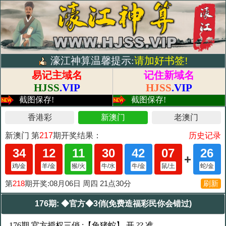
濠江神算温馨提示:
请加好书签!
易记主域名
记住新域名
HJSS
.VIP
HJSS
.VIP
截图保存!
截图保存!
176期: ◆官方◆3俏(免费造福彩民你会错过)
176期 官方授权三俏 :【兔猪蛇】 开 ?? 准