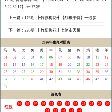
5,22,32,17】 开 ?? 准
上一篇：
176期: ┣竹影梅花┫【战狼平特】━必参
下一篇：
220期: ┣竹影梅花┫七俏走天桥
2026年生肖对照表
马
蛇
龙
兔
虎
牛
鼠
猪
狗
鸡
猴
羊
01
02
03
04
05
06
07
08
09
10
11
12
13
14
15
16
17
18
19
20
21
22
23
24
25
26
27
28
29
30
31
32
33
34
35
36
37
38
39
40
41
42
43
44
45
46
47
48
49
波色表
01
02
07
08
12
13
18
19
23
24
29
30
红波
34
35
40
45
46