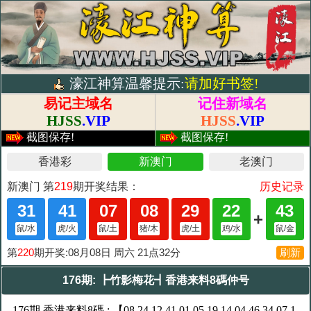
濠江神算温馨提示:
请加好书签!
易记主域名
记住新域名
HJSS
.VIP
HJSS
.VIP
截图保存!
截图保存!
176期: ┣竹影梅花┫香港来料8碼仲号
176期 香港来料8碼 : 【08,24,12,41,01,05,19,14,04,46,34,07,1