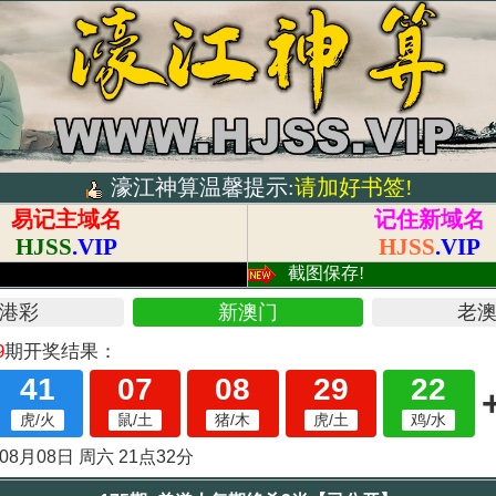
濠江神算温馨提示:
请加好书签!
易记主域名
记住新域名
HJSS
.VIP
HJSS
.VIP
!
截图保存!