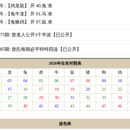
肖 :【鸡龙鼠】 开 40,兔 准
肖 :【兔牛龙】 开 01,马 准
肖 :【兔猴鸡】 开 07,鼠 准
175期: 曾道人公开3个半波【已公开】
185期: 曾氏每期必平特特四连【已公开】
2026年生肖对照表
龙
兔
虎
牛
鼠
猪
狗
鸡
03
04
05
06
07
08
09
10
15
16
17
18
19
20
21
22
27
28
29
30
31
32
33
34
39
40
41
42
43
44
45
46
波色表