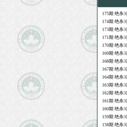
175期 绝杀3
174期 绝杀3
173期 绝杀3
171期 绝杀3
170期 绝杀3
169期 绝杀3
168期 绝杀3
167期 绝杀3
164期 绝杀3
163期 绝杀3
162期 绝杀3
161期 绝杀3
160期 绝杀3
159期 绝杀3
158期 绝杀3