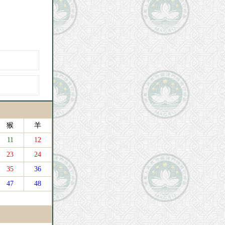
猴
羊
11
12
23
24
35
36
47
48