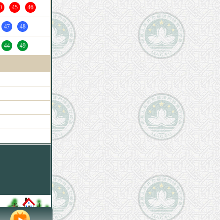
0
45
46
47
48
44
49