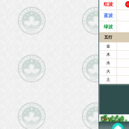
红波
0
蓝波
绿波
五行
金
木
水
火
土