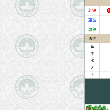
红波
0
蓝波
绿波
五行
金
木
水
火
土