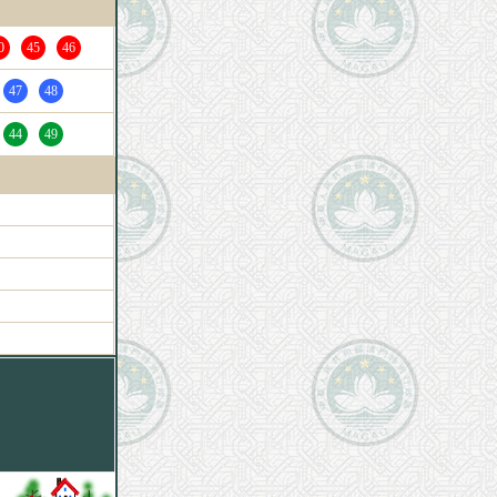
0
45
46
47
48
44
49