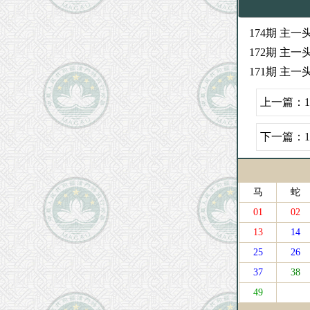
174期 主一头
172期 主一头
171期 主一头
上一篇：
下一篇：
马
蛇
01
02
13
14
25
26
37
38
49