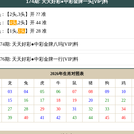
174期: 天天好彩●中彩金牌一头[VIP]料
 : 【2头,3头】开 ?? 准
 : 【
4头
,2头】开 44 准
 : 【1头,
2头
】开 28 准
174期: 天天好彩●中彩金牌八玛[VIP]料
176期: 天天好彩●中彩金牌一行[VIP]料
2026年生肖对照表
龙
兔
虎
牛
鼠
猪
狗
鸡
03
04
05
06
07
08
09
10
15
16
17
18
19
20
21
22
27
28
29
30
31
32
33
34
39
40
41
42
43
44
45
46