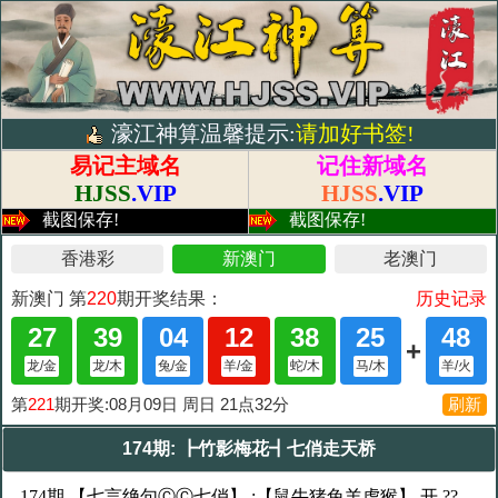
濠江神算温馨提示:
请加好书签!
易记主域名
记住新域名
HJSS
.VIP
HJSS
.VIP
截图保存!
截图保存!
174期: ┣竹影梅花┫七俏走天桥
174期 【七言绝句ⒸⒸ七俏】 :【鼠牛猪兔羊虎猴】 开 ??