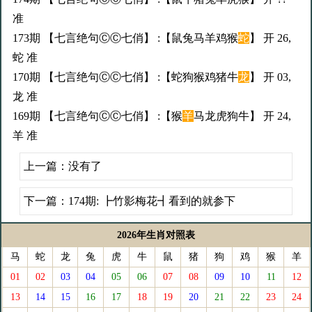
准
173期 【七言绝句ⒸⒸ七俏】 :【鼠兔马羊鸡猴
蛇
】 开 26,
蛇 准
170期 【七言绝句ⒸⒸ七俏】 :【蛇狗猴鸡猪牛
龙
】 开 03,
龙 准
169期 【七言绝句ⒸⒸ七俏】 :【猴
羊
马龙虎狗牛】 开 24,
羊 准
上一篇：没有了
下一篇：
174期: ┣竹影梅花┫看到的就参下
2026年生肖对照表
马
蛇
龙
兔
虎
牛
鼠
猪
狗
鸡
猴
羊
01
02
03
04
05
06
07
08
09
10
11
12
13
14
15
16
17
18
19
20
21
22
23
24