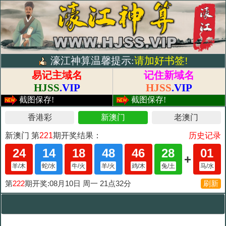
濠江神算温馨提示:
请加好书签!
易记主域名
记住新域名
HJSS
.VIP
HJSS
.VIP
截图保存!
截图保存!